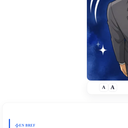
A
A
A
TAILLE DU TEXTE
EN BREF