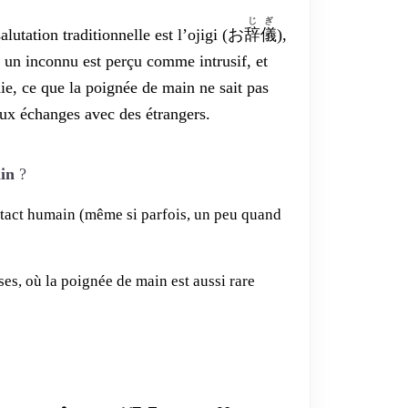
じ
ぎ
lutation traditionnelle est l’ojigi (
お
辞
儀
),
c un inconnu est perçu comme intrusif, et
hie, ce que la poignée de main ne sait pas
aux échanges avec des étrangers.
ain
?
contact humain (même si parfois, un peu quand
s, où la poignée de main est aussi rare