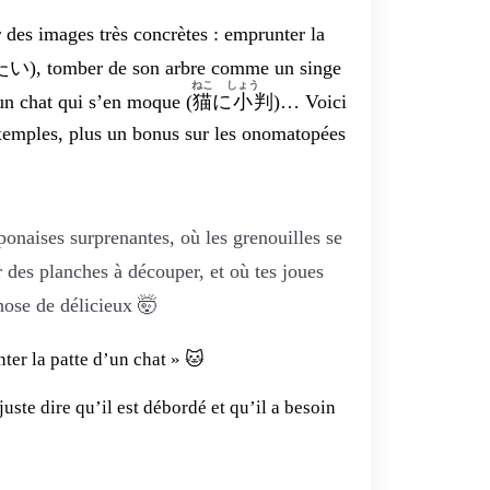
r des images très concrètes : emprunter la
たい
), tomber de son arbre comme un singe
ねこ
しょう
 un chat qui s’en moque (
猫
に
小
判
)… Voici
xemples, plus un bonus sur les onomatopées
naises surprenantes, où les grenouilles se
r des planches à découper, et où tes joues
ose de délicieux 🤯
er la patte d’un chat » 🐱
juste dire qu’il est débordé et qu’il a besoin