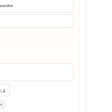
aractère
たよ
er