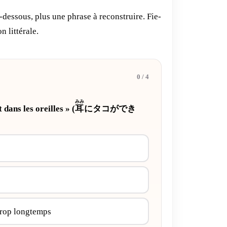
-dessous, plus une phrase à reconstruire. Fie-
n littérale.
0 / 4
みみ
 dans les oreilles » (
耳
にタコができ
trop longtemps