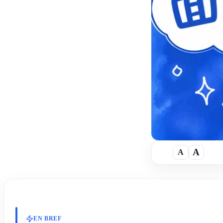
A
A
A
TAILLE DU TEXTE
EN BREF