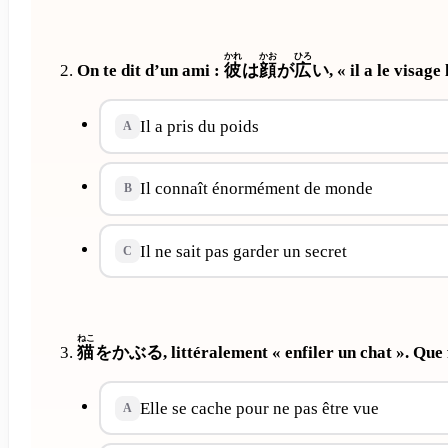
かれ
かお
ひろ
On te dit d’un ami :
彼
は
顔
が
広
い, « il a le visage
Il a pris du poids
A
Il connaît énormément de monde
B
Il ne sait pas garder un secret
C
ねこ
猫
をかぶる, littéralement « enfiler un chat ». Que f
Elle se cache pour ne pas être vue
A