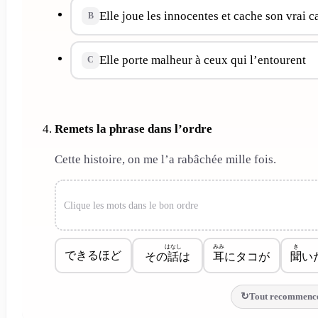
Elle joue les innocentes et cache son vrai c
B
Elle porte malheur à ceux qui l’entourent
C
Remets la phrase dans l’ordre
Cette histoire, on me l’a rabâchée mille fois.
Clique les mots dans le bon ordre
はなし
みみ
き
できるほど
その
話
は
耳
にタコが
聞
い
Tout recommenc