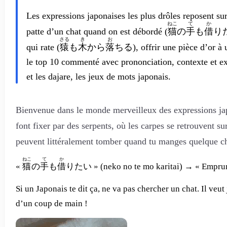
Les expressions japonaises les plus drôles reposent su
ねこ
て
か
patte d’un chat quand on est débordé (
猫
の
手
も
借
り
さる
き
お
qui rate (
猿
も
木
から
落
ちる
), offrir une pièce d’or à
le top 10 commenté avec prononciation, contexte et e
et les dajare, les jeux de mots japonais.
Bienvenue dans le monde merveilleux des expressions japo
font fixer par des serpents, où les carpes se retrouvent su
peuvent littéralement tomber quand tu manges quelque ch
ねこ
て
か
«
猫
の
手
も
借
りたい
» (neko no te mo karitai) → « Emprunt
Si un Japonais te dit ça, ne va pas chercher un chat. Il veut 
d’un coup de main !