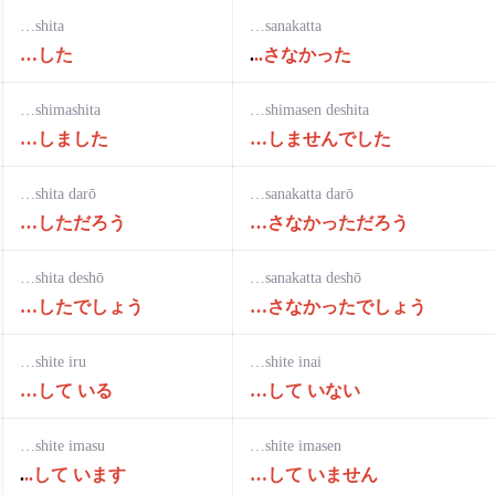
…shita
…sanakatta
…した
.
..さなかった
…shimashita
…sh
imasen deshita
…しました
…しませんでした
…shita darō
…sanakatta darō
…しただろう
…さなかっただろう
…shita deshō
…sanakatta deshō
…したでしょう
…さなかったでしょう
…shite iru
…shite inai
…して いる
…して いない
…shite imasu
…shite imasen
.
..して います
…して いません