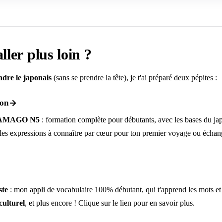
ller plus loin ?
dre le japonais
(sans se prendre la tête), je t'ai préparé deux pépites :
ion
TAMAGO N5
: formation complète pour débutants, avec les bases du jap
t les expressions à connaître par cœur pour ton premier voyage ou écha
ste
: mon appli de vocabulaire 100% débutant, qui t'apprend les mots e
culturel
, et plus encore ! Clique sur le lien pour en savoir plus.