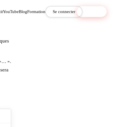
it
YouTube
Blog
Formation
Se connecter
S'inscrire
iques
 »… ».
 sera