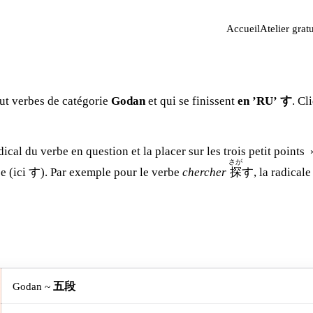
Accueil
Atelier gratu
out verbes de catégorie
Godan
et qui se finissent
en ’RU’ す
. Cl
radical du verbe en question et la placer sur les trois petit points
さが
be (ici す). Par exemple pour le verbe
chercher
探
す, la radicale
Godan ~
五段