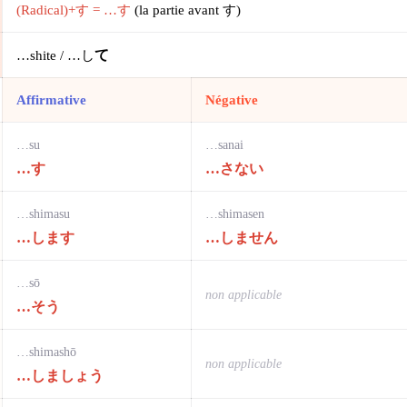
(Radical)+す = …す
(la partie avant す)
…shite / …し
て
Affirmative
Négative
…su
…sanai
…す
…さない
…shimasu
…shimasen
…します
…しません
…sō
non applicable
…そう
…shimashō
non applicable
…しましょう